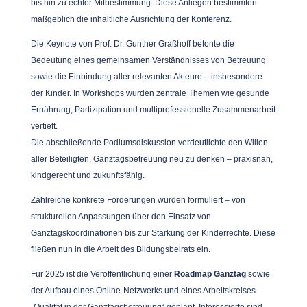
bis hin zu echter Mitbestimmung. Diese Anliegen bestimmten
maßgeblich die inhaltliche Ausrichtung der Konferenz.
Die Keynote von Prof. Dr. Gunther Graßhoff betonte die
Bedeutung eines gemeinsamen Verständnisses von Betreuung
sowie die Einbindung aller relevanten Akteure – insbesondere
der Kinder. In Workshops wurden zentrale Themen wie gesunde
Ernährung, Partizipation und multiprofessionelle Zusammenarbeit
vertieft.
Die abschließende Podiumsdiskussion verdeutlichte den Willen
aller Beteiligten, Ganztagsbetreuung neu zu denken – praxisnah,
kindgerecht und zukunftsfähig.
Zahlreiche konkrete Forderungen wurden formuliert – von
strukturellen Anpassungen über den Einsatz von
Ganztagskoordinationen bis zur Stärkung der Kinderrechte. Diese
fließen nun in die Arbeit des Bildungsbeirats ein.
Für 2025 ist die Veröffentlichung einer
Roadmap Ganztag
sowie
der Aufbau eines Online-Netzwerks und eines Arbeitskreises
„Qualität in der Ganztagsbetreuung“ geplant. Interessierte sind